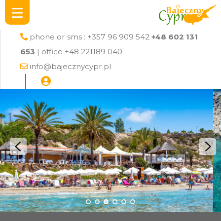
phone or sms : +357 96 909 542
+48 602 131
653
| office +48 221189 040
info@bajecznycypr.pl
Next