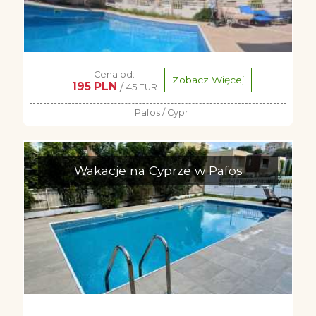
Cena od:
Zobacz Więcej
195 PLN
/
45 EUR
Pafos / Cypr
Wakacje na Cyprze w Pafos