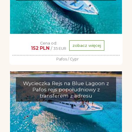
Cena od:
zobacz więcej
152 PLN
/
35 EUR
Pafos / Cypr
Wycieczka Rejs na Blue Lagoon z
Pafos rejs popołudniowy z
transferem z adresu