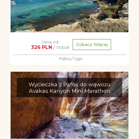
Cena od:
Zobacz Więcej
326 PLN
/
75 EUR
Pafos / Cypr
Wycieczka z Pafos do wąwozu
Avakas Kanyon Mini Marathon