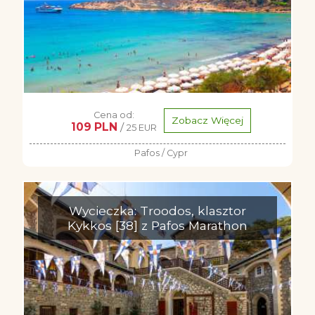
Cena od:
Zobacz Więcej
109 PLN
/
25 EUR
Pafos / Cypr
Wycieczka: Troodos, klasztor
Kykkos [38] z Pafos Marathon