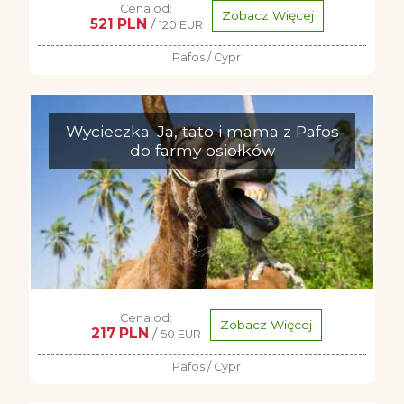
Cena od:
Zobacz Więcej
521 PLN
/
120 EUR
Pafos / Cypr
Wycieczka: Ja, tato i mama z Pafos
do farmy osiołków
Cena od:
Zobacz Więcej
217 PLN
/
50 EUR
Pafos / Cypr