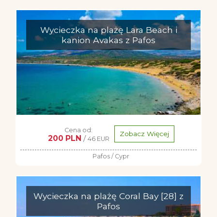
Wycieczka na plażę Lara Beach i
kanion Avakas z Pafos
Cena od:
Zobacz Więcej
200 PLN
/
46 EUR
Pafos / Cypr
Wycieczka na plażę Coral Bay [28] z
Pafos