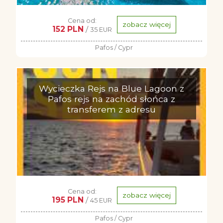
Cena od:
zobacz więcej
152 PLN
/
35 EUR
Pafos / Cypr
Wycieczka Rejs na Blue Lagoon z
Pafos rejs na zachód słońca z
transferem z adresu
Cena od:
zobacz więcej
195 PLN
/
45 EUR
Pafos / Cypr