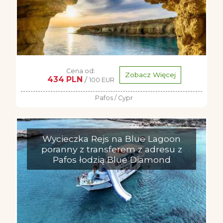
Cena od:
Zobacz Więcej
434 PLN
/
100 EUR
Pafos / Cypr
Wycieczka Rejs na Blue Lagoon
poranny z transferem z adresu z
Pafos łodzią Blue Diamond