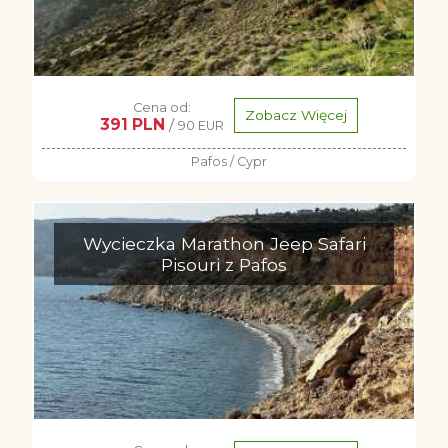
Cena od:
Zobacz Więcej
391 PLN
/
90 EUR
Pafos / Cypr
Wycieczka Marathon Jeep Safari
Pisouri z Pafos