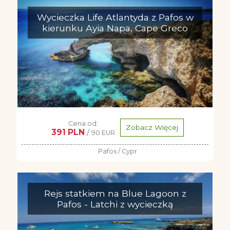
Wycieczka Life Atlantyda z Pafos w
kierunku Ayia Napa, Cape Greco
Cena od:
Zobacz Więcej
391 PLN
/
90 EUR
Pafos / Cypr
Rejs statkiem na Blue Lagoon z
Pafos - Latchi z wycieczką