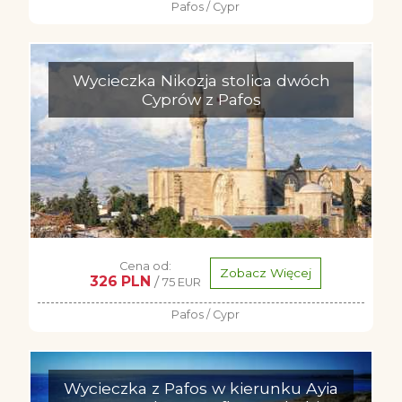
Pafos / Cypr
Wycieczka Nikozja stolica dwóch
Cyprów z Pafos
Cena od:
Zobacz Więcej
326 PLN
/
75 EUR
Pafos / Cypr
Wycieczka z Pafos w kierunku Ayia