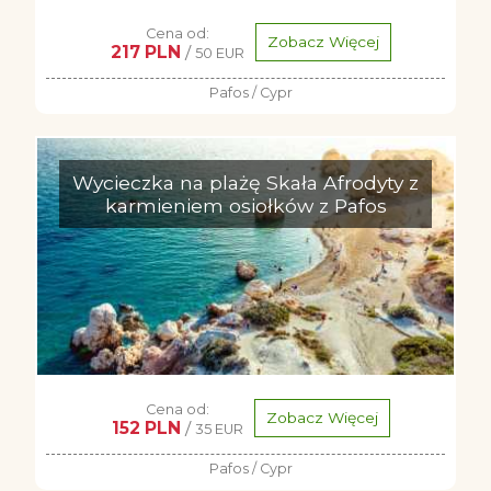
Cena od:
Zobacz Więcej
217 PLN
/
50 EUR
Pafos / Cypr
Wycieczka na plażę Skała Afrodyty z
karmieniem osiołków z Pafos
Cena od:
Zobacz Więcej
152 PLN
/
35 EUR
Pafos / Cypr