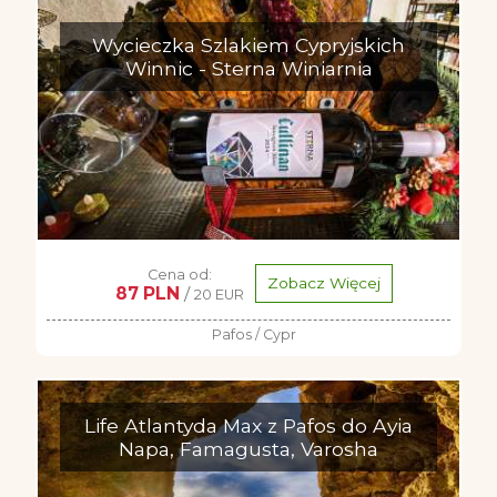
Wycieczka Szlakiem Cypryjskich
Winnic - Sterna Winiarnia
Cena od:
Zobacz Więcej
87 PLN
/
20 EUR
Pafos / Cypr
Life Atlantyda Max z Pafos do Ayia
Napa, Famagusta, Varosha