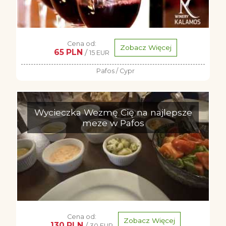
Cena od:
Zobacz Więcej
65 PLN
/
15 EUR
Pafos / Cypr
Wycieczka Wezmę Cię na najlepsze
meze w Pafos
Cena od:
Zobacz Więcej
130 PLN
/
30 EUR