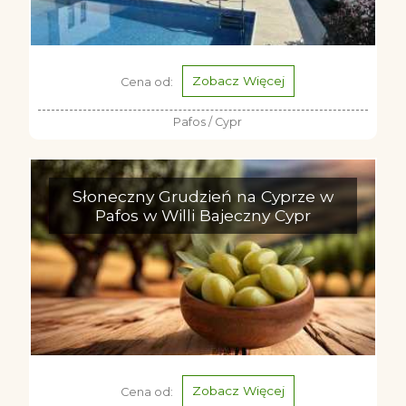
Cypryjskie plaże zapraszają
więcej
Zobacz Więcej
Cena od:
Pafos / Cypr
Słoneczny Grudzień na Cyprze w
Pafos w Willi Bajeczny Cypr
Zobacz Więcej
Cena od: