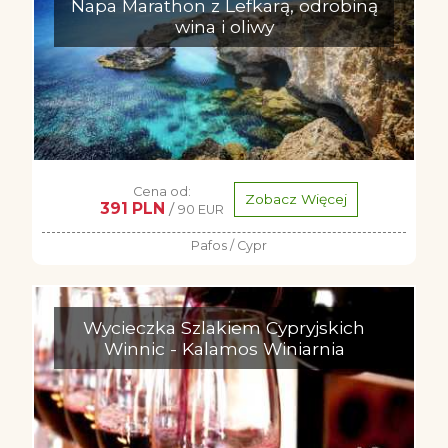
Napa Marathon z Lefkarą, odrobiną
wina i oliwy
Cena od:
Zobacz Więcej
391 PLN
/
90 EUR
Pafos / Cypr
Wycieczka Szlakiem Cypryjskich
Winnic - Kalamos Winiarnia