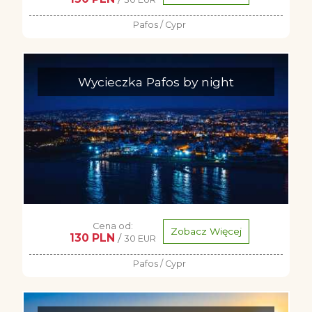
Pafos / Cypr
Wycieczka Pafos by night
Cena od:
Zobacz Więcej
130 PLN
/
30 EUR
Pafos / Cypr