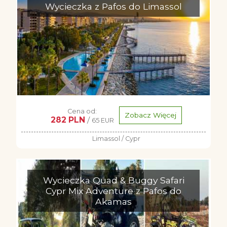
Wycieczka z Pafos do Limassol
Cena od:
Zobacz Więcej
282 PLN
/
65 EUR
Limassol / Cypr
Wycieczka Quad & Buggy Safari
Cypr Mix Adventure z Pafos do
Akamas