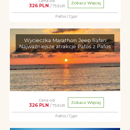
Cena od:
Zobacz Więcej
326 PLN
/
75 EUR
Pafos / Cypr
Wycieczka Marathon Jeep Safari
Najważniejsze atrakcje Pafos z Pafos
Cena od:
Zobacz Więcej
326 PLN
/
75 EUR
Pafos / Cypr