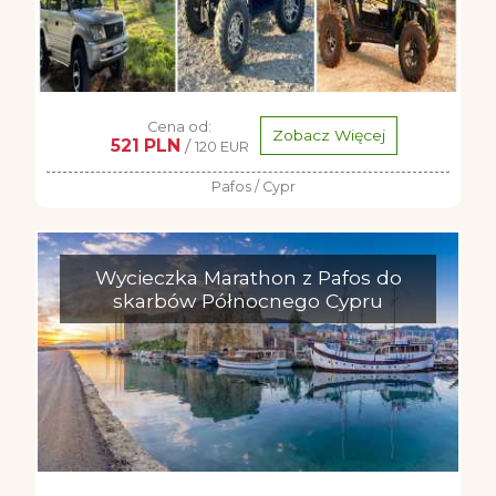
Cena od:
Zobacz Więcej
521 PLN
/
120 EUR
Pafos / Cypr
Wycieczka Marathon z Pafos do
skarbów Północnego Cypru