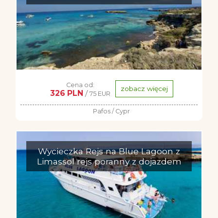
Cena od:
zobacz więcej
326 PLN
/
75 EUR
Pafos / Cypr
Wycieczka Rejs na Blue Lagoon z
Limassol rejs poranny z dojazdem