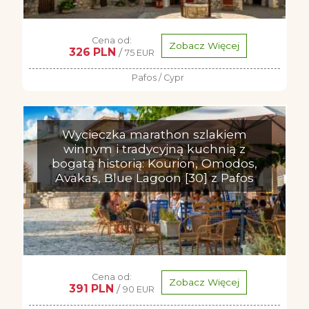
Cena od:
Zobacz Więcej
326 PLN
/
75 EUR
Pafos / Cypr
Wycieczka marathon szlakiem
winnym i tradycyjną kuchnią z
bogatą historią: Kourion, Omodos,
Avakas, Blue Lagoon [30] z Pafos
Cena od:
Zobacz Więcej
391 PLN
/
90 EUR