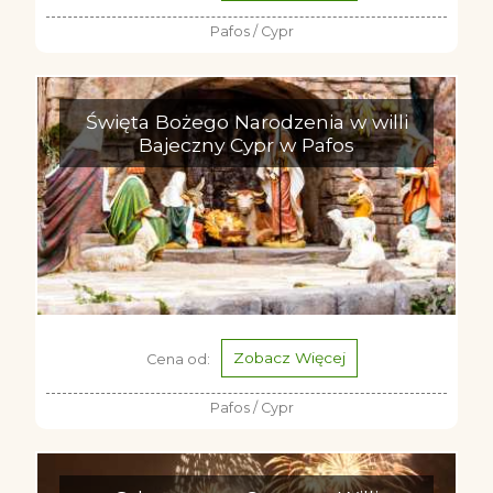
Pafos / Cypr
Święta Bożego Narodzenia w willi
Bajeczny Cypr w Pafos
Zobacz Więcej
Cena od:
Pafos / Cypr