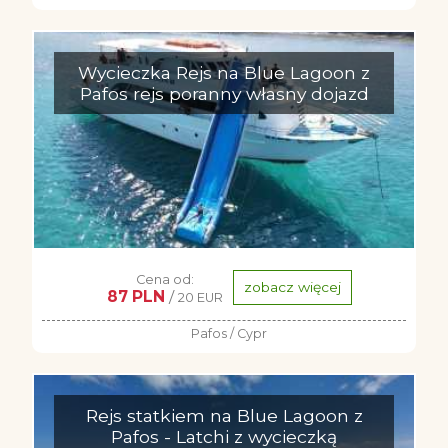
Wycieczka Rejs na Blue Lagoon z
Pafos rejs poranny własny dojazd
Cena od:
zobacz więcej
87 PLN
/
20 EUR
Pafos / Cypr
Rejs statkiem na Blue Lagoon z
Pafos - Latchi z wycieczką