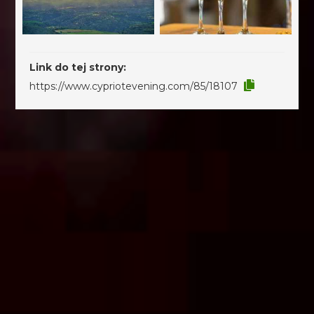
Link do tej strony:
https://www.cypriotevening.com/85/18107