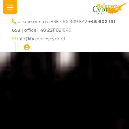
phone or sms : +357 96 909 542
+48 602 131
653
| office +48 221189 040
info@bajecznycypr.pl