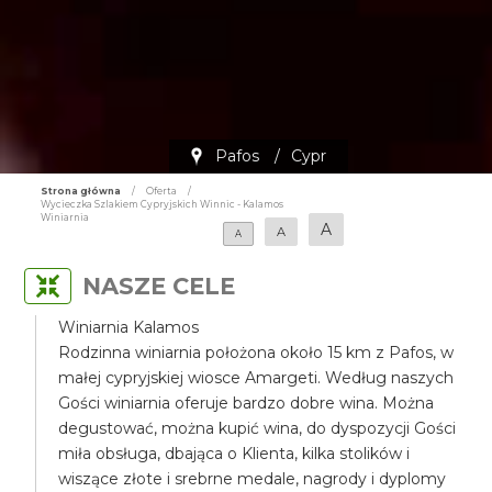
Pafos
/
Cypr
Strona główna
/
Oferta
/
Wycieczka Szlakiem Cypryjskich Winnic - Kalamos
Winiarnia
A
A
A
NASZE CELE
Winiarnia Kalamos
Rodzinna winiarnia położona około 15 km z Pafos, w
małej cypryjskiej wiosce Amargeti. Według naszych
Gości winiarnia oferuje bardzo dobre wina. Można
degustować, można kupić wina, do dyspozycji Gości
miła obsługa, dbająca o Klienta, kilka stolików i
wiszące złote i srebrne medale, nagrody i dyplomy