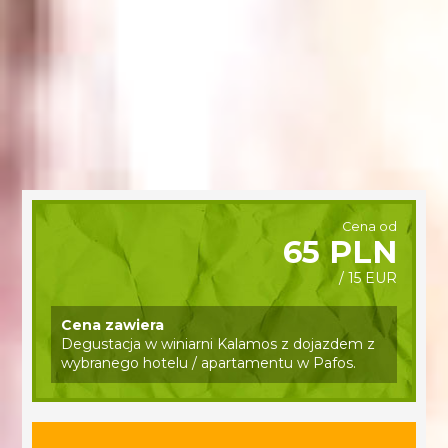
Cena od
65 PLN
/ 15 EUR
Cena zawiera
Degustacja w winiarni Kalamos z dojazdem z
wybranego hotelu / apartamentu w Pafos.