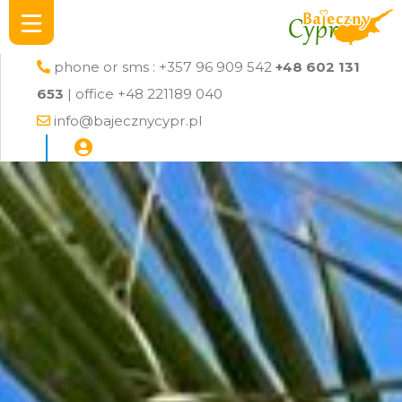
phone or sms : +357 96 909 542
+48 602 131
653
| office +48 221189 040
info@bajecznycypr.pl