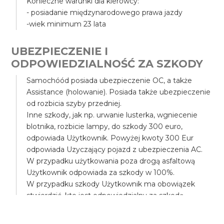
Konieczne warunki dla kierowcy:
- posiadanie międzynarodowego prawa jazdy
-wiek minimum 23 lata
UBEZPIECZENIE I
ODPOWIEDZIALNOŚĆ ZA SZKODY
Samochóód posiada ubezpieczenie OC, a także
Assistance (holowanie). Posiada także ubezpieczenie
od rozbicia szyby przedniej.
Inne szkody, jak np. urwanie lusterka, wgniecenie
blotnika, rozbicie lampy, do szkody 300 euro,
odpowiada Użytkownik. Powyżej kwoty 300 Eur
odpowiada Uzyczający pojazd z ubezpieczenia AC.
W przypadku użytkowania poza drogą asfaltową
Użytkownik odpowiada za szkody w 100%.
W przypadku szkody Użytkownik ma obowiązek
stwierdzić, kto jest odpowiedzialny za szkodę.
Jeśli Użytkownik, nie ma obowiązku wzywać
Użytkownik pojazdu Policji lub Ubezpieczyciela.