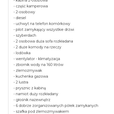
- kabina 2-osobowa
- część kamperowa
- 2-osobowy
- diesel
- uchwyt na telefon komórkowy
- pilot zamykający wszystkie drzwi
- szyberdach
- 2 osobowa duża sofa rozkładana
- 2 duże komody na rzeczy
- lodówka
- wentylator - klimatyzacja
- zbiornik wody na 160 litrów
- zlemozmywak
- kuchenka gazowa
- 2 lustra
- prysznic z kabiną
- namiot duży rozkładany
- głośnik nazewnątrz
- 6 dobrze zorganizowanych półek zamykanych
- szafka pod zlemozmywakiem