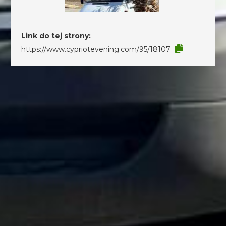
Link do tej strony:
https://www.cypriotevening.com/95/18107