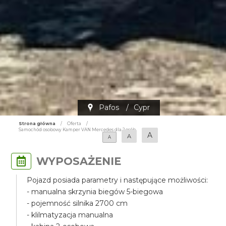
Pafos
/
Cypr
Strona główna
/
Oferta
/
Samochód osobowy Kamper VAN Mercedes dla 2 osób
A
A
A
WYPOSAŻENIE
Pojazd posiada parametry i następujące możliwości:
- manualna skrzynia biegów 5-biegowa
- pojemność silnika 2700 cm
- klilmatyzacja manualna