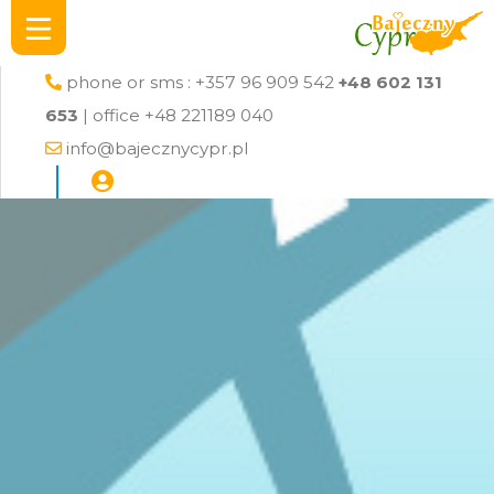
phone or sms : +357 96 909 542
+48 602 131
653
| office +48 221189 040
info@bajecznycypr.pl