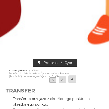
Protaras
/
Cypr
Strona główna
/
Oferta
/
Transfer z lotniska Larnaka na Cyprze do miasta Protaras
(Paralimini), do dowolnego miejsca dla 1-3 osób
A
A
A
TRANSFER
Transfer to przejazd z określonego punktu do
określonego punktu.