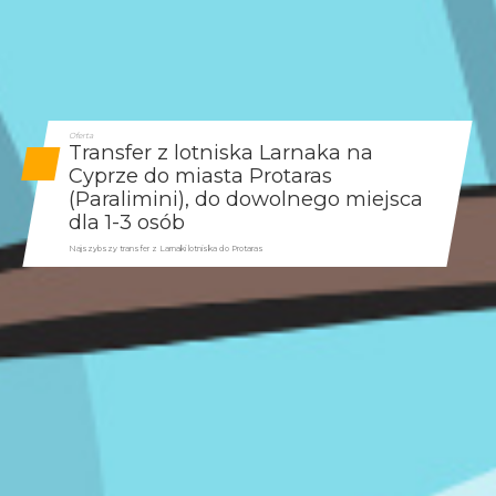
Oferta
Transfer z lotniska Larnaka na
Cyprze do miasta Protaras
(Paralimini), do dowolnego miejsca
dla 1-3 osób
Najszybszy transfer z Larnaki lotniska do Protaras