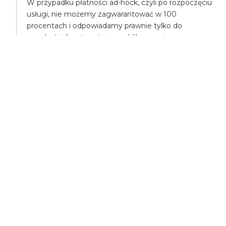
W przypadku płatności ad-hock, czyli po rozpoczęciu
usługi, nie możemy zagwarantować w 100
procentach i odpowiadamy prawnie tylko do
wysokości, kwoty usługi, opublikowanej, przez naszą
firmę.
W przypadku przedpłaty, i nie wykonania usługi
gwarantujemy, w 100% odpowiedzialność, a w
przypadku poniesienia większych kosztów,
pokryjemy różnicę, np. mogą Państwo na nasz koszt
zamówić droższą takśówkę.
UBEZPIECZENIA
Wszyscy uczestnicy transportu są ubezpieczeni,
posiadamy ubezpieczenie OC - odpowiedzialności
cywilnej.
Posiadamy także ubezpieczenie NW - nieszczęśliwe
wypadki.
Nasze usługi wykonujemy zgodnie z ustawą o
transporcie międzynarodowym.