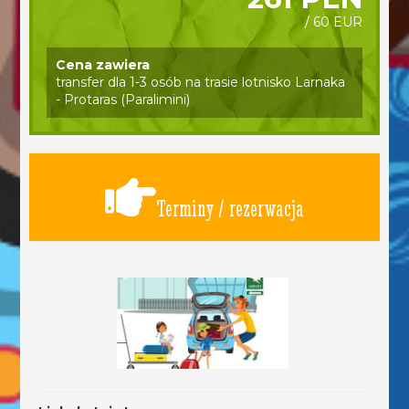
/ 60 EUR
Cena zawiera
transfer dla 1-3 osób na trasie lotnisko Larnaka
- Protaras (Paralimini)
Terminy / rezerwacja