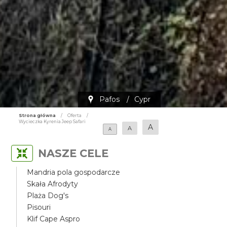
Pafos
/
Cypr
Strona główna
/
Oferta
/
Wycieczka Kyrenia Jeep Safari
A
A
A
NASZE CELE
Mandria pola gospodarcze
Skała Afrodyty
Plaża Dog's
Pisouri
Klif Cape Aspro