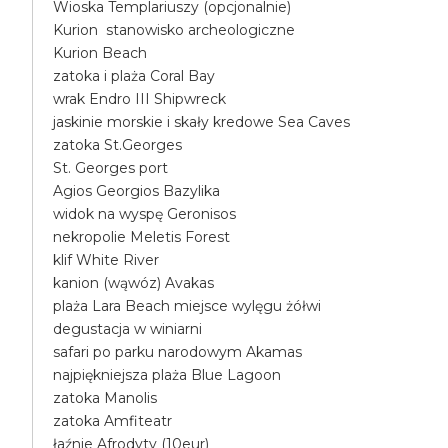
Wioska Templariuszy (opcjonalnie)
Kurion stanowisko archeologiczne
Kurion Beach
zatoka i plaża Coral Bay
wrak Endro III Shipwreck
jaskinie morskie i skały kredowe Sea Caves
zatoka St.Georges
St. Georges port
Agios Georgios Bazylika
widok na wyspę Geronisos
nekropolie Meletis Forest
klif White River
kanion (wąwóz) Avakas
plaża Lara Beach miejsce wylęgu żółwi
degustacja w winiarni
safari po parku narodowym Akamas
najpiękniejsza plaża Blue Lagoon
zatoka Manolis
zatoka Amfiteatr
łaźnie Afrodyty (10eur)