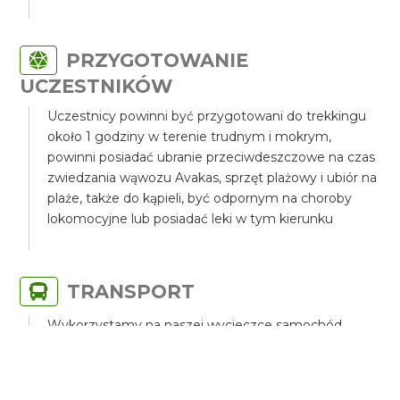
PRZYGOTOWANIE
UCZESTNIKÓW
Uczestnicy powinni być przygotowani do trekkingu
około 1 godziny w terenie trudnym i mokrym,
powinni posiadać ubranie przeciwdeszczowe na czas
zwiedzania wąwozu Avakas, sprzęt plażowy i ubiór na
plaże, także do kąpieli, być odpornym na choroby
lokomocyjne lub posiadać leki w tym kierunku
TRANSPORT
Wykorzystamy na naszej wycieczce samochód
terenowy z napędem 4x4, specjalnie przygotowany
do wycieczki offroad, tej skali trudności, pokonania
dróg o charakterze górskim i skalistym.