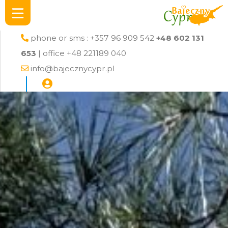
phone or sms : +357 96 909 542
+48 602 131
653
| office +48 221189 040
info@bajecznycypr.pl