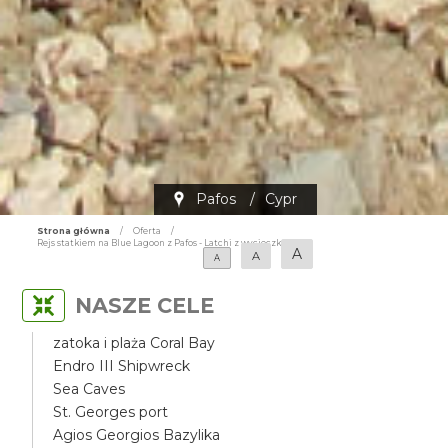
Pafos
/
Cypr
Strona główna
/
Oferta
/
Rejs statkiem na Blue Lagoon z Pafos - Latchi z wycieczką
A
A
A
NASZE CELE
zatoka i plaża Coral Bay
Endro III Shipwreck
Sea Caves
St. Georges port
Agios Georgios Bazylika