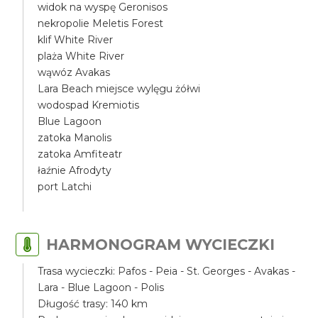
widok na wyspę Geronisos
nekropolie Meletis Forest
klif White River
plaża White River
wąwóz Avakas
Lara Beach miejsce wylęgu żółwi
wodospad Kremiotis
Blue Lagoon
zatoka Manolis
zatoka Amfiteatr
łaźnie Afrodyty
port Latchi
HARMONOGRAM WYCIECZKI
Trasa wycieczki: Pafos - Peia - St. Georges - Avakas -
Lara - Blue Lagoon - Polis
Długość trasy: 140 km