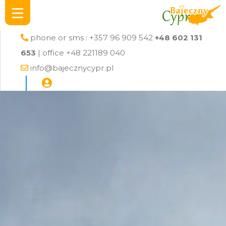
phone or sms : +357 96 909 542
+48 602 131
653
| office +48 221189 040
info@bajecznycypr.pl