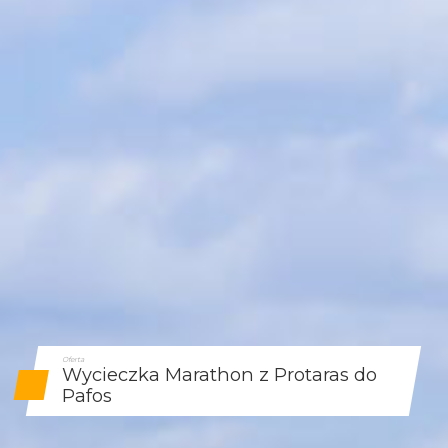
Oferta
Wycieczka Marathon z Protaras do
Pafos