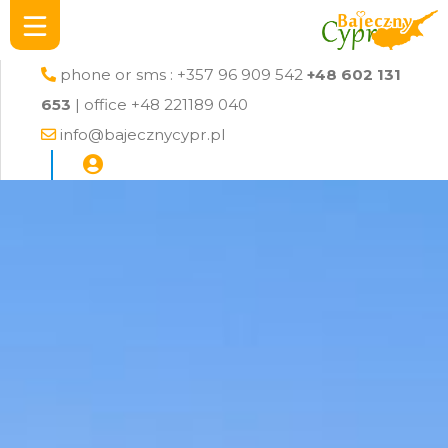
phone or sms : +357 96 909 542
+48 602 131
653
| office +48 221189 040
info@bajecznycypr.pl