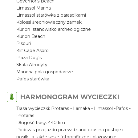
Governor's Beach
Limassol Marina
Limassol starówka z parasolkami
Kolossi średniowieczny zamek
Kurion stanowisko archeologiczne
Kurion Beach
Pisouri
Klif Cape Aspro
Plaża Dog's
Skała Afrodyty
Mandria pola gospodarcze
Pafos starówka
HARMONOGRAM WYCIECZKI
Trasa wycieczki: Protaras - Larnaka - Limassol -Pafos -
Protaras
Długość trasy: 440 km
Podczas przejazdu przewidziano czas na postoje i
posiłki, a także sesje fotograficzne i plażowanie