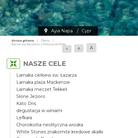
Ayia Napa
/
Cypr
Strona główna
/
Oferta
/
Wycieczka Marathon z Protaras do Pafos
A
A
A
NASZE CELE
Larnaka cerkiew św. Łazarza
Larnaka plaża Mackenzie
Larnaka meczet Tekkeli
Słone Jezioro
Kato Dris
degustacja w winiarni
Lefkara
Choroikoitia neolityczna wioska
White Stones znakomite kredowe skałki