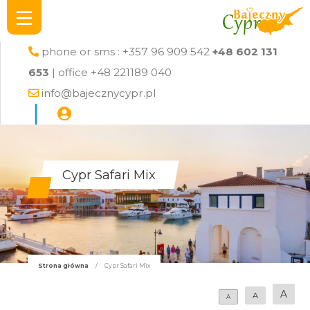
phone or sms : +357 96 909 542
+48 602 131
653
| office +48 221189 040
info@bajecznycypr.pl
Cypr Safari Mix
Strona główna
/
Cypr Safari Mix
A
A
A