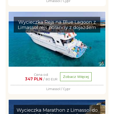
Limassol / Cypr
Wycieczka Rejs na Blue Lagoon z
Limassol rejs poranny z dojazdem
Cena od:
Zobacz Więcej
347 PLN
/
80 EUR
Limassol / Cypr
Wycieczka Marathon z Limassol do