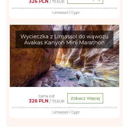
326 PLN
/
75 EUR
Limassol / Cypr
Wycieczka z Limassol do wąwozu
Avakas Kanyon Mini Marathon
Cena od:
Zobacz Więcej
326 PLN
/
75 EUR
Limassol / Cypr