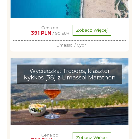
Cena od:
Zobacz Więcej
391 PLN
/
90 EUR
Limassol / Cypr
Wycieczka: Troodos, klasztor
Kykkos [38] z Limassol Marathon
Cena od:
Zobacz Więcej