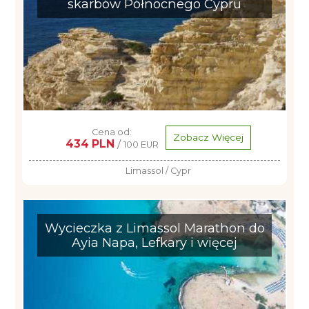
skarbów Północnego Cypru
Cena od:
Zobacz Więcej
434 PLN
/
100 EUR
Limassol / Cypr
Wycieczka z Limassol Marathon do
Ayia Napa, Lefkary i więcej