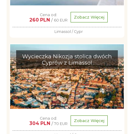
Cena od:
Zobacz Więcej
260 PLN
/
60 EUR
Limassol / Cypr
Wycieczka Nikozja stolica dwóch
Cyprów z Limassol
Cena od:
Zobacz Więcej
304 PLN
/
70 EUR