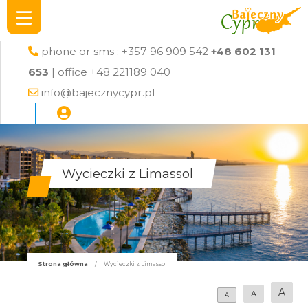
phone or sms : +357 96 909 542
+48 602 131
653
| office +48 221189 040
info@bajecznycypr.pl
Wycieczki z Limassol
Strona główna
/
Wycieczki z Limassol
A
A
A