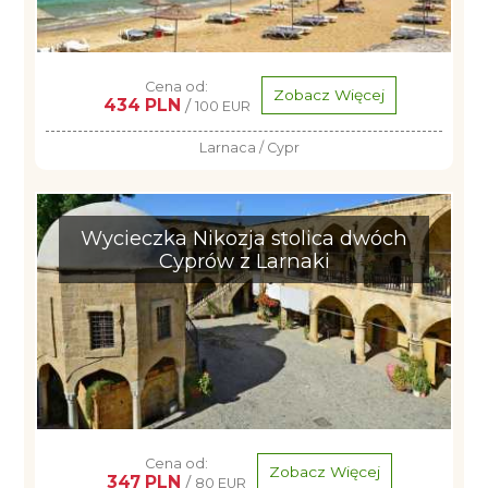
Cena od:
Zobacz Więcej
434 PLN
/
100 EUR
Larnaca / Cypr
Wycieczka Nikozja stolica dwóch
Cyprów z Larnaki
Cena od:
Zobacz Więcej
347 PLN
/
80 EUR