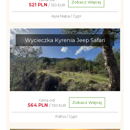
Zobacz Więcej
521 PLN
/
120 EUR
Ayia Napa / Cypr
Wycieczka Kyrenia Jeep Safari
Cena od:
Zobacz Więcej
564 PLN
/
130 EUR
Pafos / Cypr