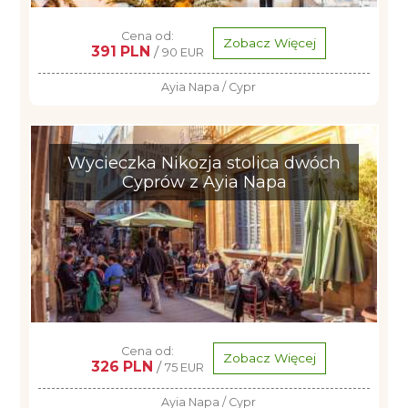
Cena od:
Zobacz Więcej
391 PLN
/
90 EUR
Ayia Napa / Cypr
Wycieczka Nikozja stolica dwóch
Cyprów z Ayia Napa
Cena od:
Zobacz Więcej
326 PLN
/
75 EUR
Ayia Napa / Cypr