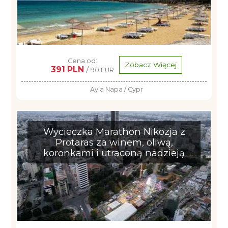
Cena od:
Zobacz Więcej
391 PLN
/
90 EUR
Ayia Napa / Cypr
Wycieczka Marathon Nikozja z
Protaras za winem, oliwą,
koronkami i utraconą nadzieją