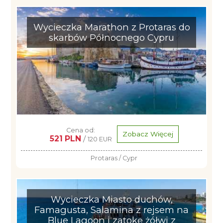
Wycieczka Marathon z Protaras do
skarbów Północnego Cypru
Cena od:
Zobacz Więcej
521 PLN
/
120 EUR
Protaras / Cypr
Wycieczka Miasto duchów,
Famagusta, Salamina z rejsem na
Blue Lagoon i zatokę żółwi z