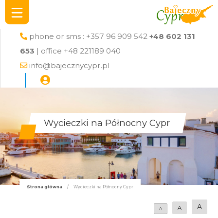
phone or sms : +357 96 909 542
+48 602 131
653
| office +48 221189 040
info@bajecznycypr.pl
Wycieczki na Północny Cypr
Strona główna
/
Wycieczki na Północny Cypr
A
A
A