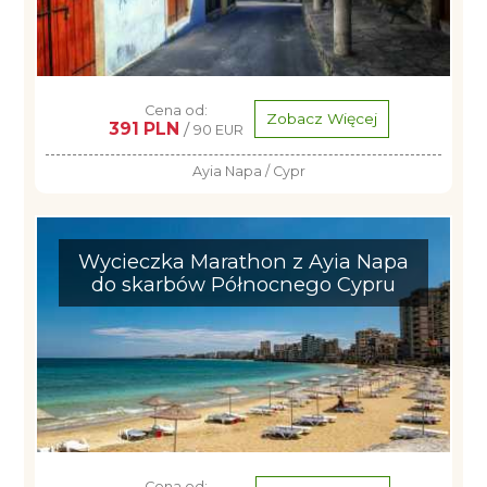
Cena od:
Zobacz Więcej
391 PLN
/
90 EUR
Ayia Napa / Cypr
Wycieczka Marathon z Ayia Napa
do skarbów Północnego Cypru
Cena od: