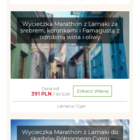
Wycieczka Marathon z Larnaki za
srebrem, koronkami i Famagustą z
odrobiną wina i oliwy
Cena od:
Zobacz Więcej
391 PLN
/
90 EUR
Larnaca / Cypr
Wycieczka Marathon z Larnaki do
skarbów Północnego Cypru