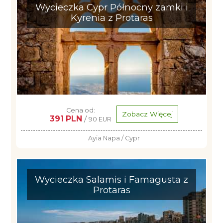
Wycieczka Cypr Północny zamki i
Kyrenia z Protaras
Cena od:
Zobacz Więcej
391 PLN
/
90 EUR
Ayia Napa / Cypr
Wycieczka Salamis i Famagusta z
Protaras