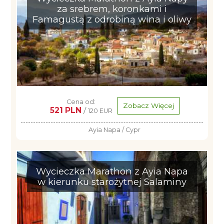
za srebrem, koronkami i
Famagustą z odrobiną wina i oliwy
Cena od:
Zobacz Więcej
521 PLN
/
120 EUR
Ayia Napa / Cypr
Wycieczka Marathon z Ayia Napa
w kierunku starożytnej Salaminy