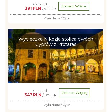
Cena od:
Zobacz Więcej
391 PLN
/
90 EUR
Ayia Napa / Cypr
Wycieczka Nikozja stolica dwóch
Cyprów z Protaras
Cena od:
Zobacz Więcej
347 PLN
/
80 EUR
Ayia Napa / Cypr