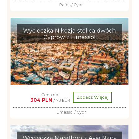
Pafos / Cypr
Wycieczka Nikozja stolica dwóch
Cyprów z Limassol
Cena od:
Zobacz Więcej
304 PLN
/
70 EUR
Limassol / Cypr
Wycieczka Marathon z Ayia Napy