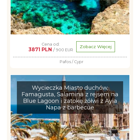
Cena od:
Zobacz Więcej
3871 PLN
/
900 EUR
Pafos / Cypr
Wycieczka Miasto duchów,
Famagusta, Salamina z rejsem na
Blue Lagoon i zatokę żółwi z Ayia
Napa z barbecue