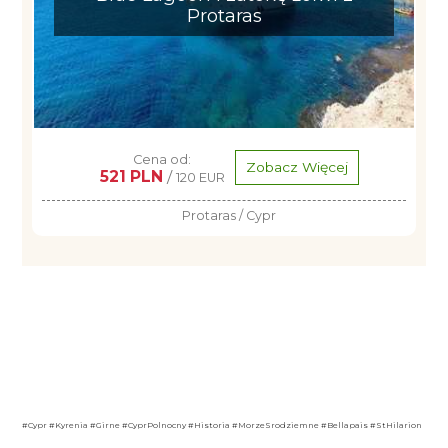
Protaras
Cena od:
Zobacz Więcej
521 PLN
/
120 EUR
Protaras / Cypr
#Cypr #Kyrenia #Girne #CyprPolnocny #Historia #MorzeSrodziemne #Bellapais #StHilarion