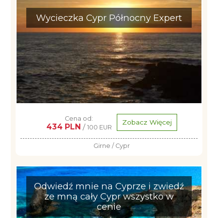
Wycieczka Cypr Północny Expert
Cena od:
Zobacz Więcej
434 PLN
/
100 EUR
Girne / Cypr
Odwiedź mnie na Cyprze i zwiedź
ze mną cały Cypr wszystko w
cenie