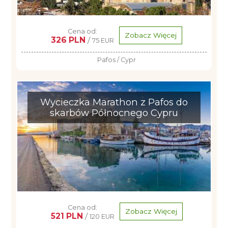
Cena od:
Zobacz Więcej
326 PLN
/
75 EUR
Pafos / Cypr
Wycieczka Marathon z Pafos do
skarbów Północnego Cypru
Cena od:
Zobacz Więcej
521 PLN
/
120 EUR