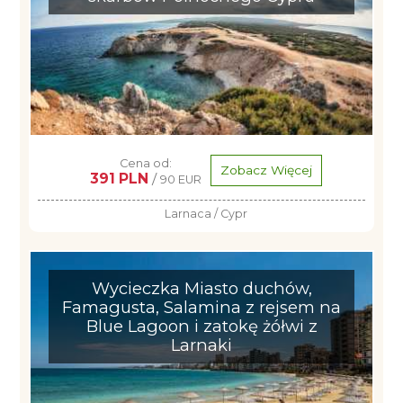
Cena od:
Zobacz Więcej
391 PLN
/
90 EUR
Larnaca / Cypr
Wycieczka Miasto duchów,
Famagusta, Salamina z rejsem na
Blue Lagoon i zatokę żółwi z
Larnaki