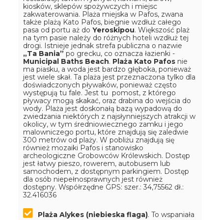
kiosków, sklepów spożywczych i miejsc
zakwaterowania. Plaża miejska w Pafos, zwana
także plażą Kato Pafos, biegnie wzdłuż całego
pasa od portu aż do
Yeroskipou
. Większość plaż
na tym pasie należy do różnych hoteli wzdłuż tej
drogi. Istnieje jednak strefa publiczna o nazwie
„Ta Bania”
po grecku, co oznacza łazienki -
Municipal Baths Beach
.
Plaża Kato Pafos
nie
ma piasku, a woda jest bardzo głęboka, ponieważ
jest wiele skał. Ta plaża jest przeznaczona tylko dla
doświadczonych pływaków, ponieważ często
występują tu fale. Jest tu pomost, z którego
pływacy mogą skakać, oraz drabina do wejścia do
wody. Plaża jest doskonałą bazą wypadową do
zwiedzania niektórych z najsłynniejszych atrakcji w
okolicy, w tym średniowiecznego zamku i jego
malowniczego portu, które znajdują się zaledwie
300 metrów od plaży. W pobliżu znajdują się
również mozaiki Pafos i stanowisko
archeologiczne Grobowców Królewskich. Dostęp
jest łatwy pieszo, rowerem, autobusem lub
samochodem, z dostępnym parkingiem. Dostęp
dla osób niepełnosprawnych jest również
dostępny.
Współrzędne GPS: szer.: 34,75562 dł.:
32.416036
Plaża Alykes (niebieska flaga)
. To wspaniała