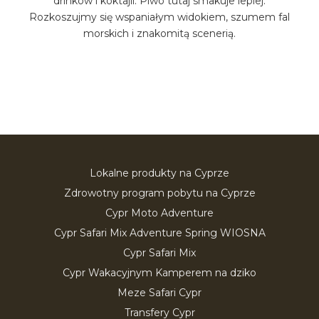
drinków i koktajli. Piwo tutaj smakuje lepiej.
Rozkoszujmy się wspaniałym widokiem, szumem fal
morskich i znakomitą scenerią.
Lokalne produkty na Cyprze
Zdrowotny program pobytu na Cyprze
Cypr Moto Adventure
Cypr Safari Mix Adventure Spring WIOSNA
Cypr Safari Mix
Cypr Wakacyjnym Kamperem na dziko
Meze Safari Cypr
Transfery Cypr