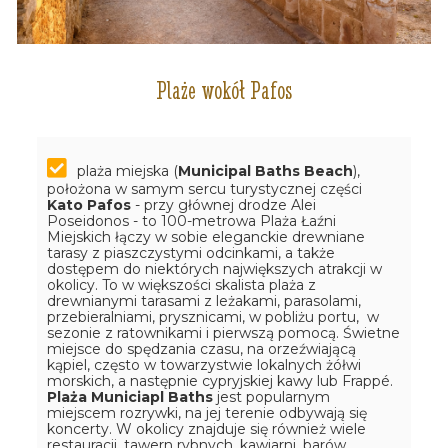
Plaże wokół Pafos
plaża miejska (
Municipal Baths Beach
),
położona w samym sercu turystycznej części
Kato Pafos
- przy głównej drodze Alei
Poseidonos - to 100-metrowa Plaża Łaźni
Miejskich łączy w sobie eleganckie drewniane
tarasy z piaszczystymi odcinkami, a także
dostępem do niektórych największych atrakcji w
okolicy. To w większości skalista plaża z
drewnianymi tarasami z leżakami, parasolami,
przebieralniami, prysznicami, w pobliżu portu, w
sezonie z ratownikami i pierwszą pomocą. Świetne
miejsce do spędzania czasu, na orzeźwiającą
kąpiel, często w towarzystwie lokalnych żółwi
morskich, a następnie cypryjskiej kawy lub Frappé.
Plaża Municiapl Baths
jest popularnym
miejscem rozrywki, na jej terenie odbywają się
koncerty. W okolicy znajduje się również wiele
restauracji, tawern rybnych, kawiarni, barów,