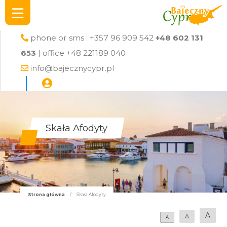
phone or sms : +357 96 909 542
+48 602 131
653
| office +48 221189 040
info@bajecznycypr.pl
Skała Afodyty
Strona główna
/
Skała Afodyty
A
A
A