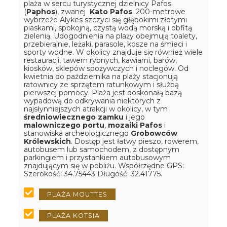
plaża w sercu turystycznej dzielnicy Pafos
(
Paphos
), zwanej
Kato Pafos
. 200-metrowe
wybrzeże Alykes szczyci się głębokimi złotymi
piaskami, spokojną, czystą wodą morską i obfitą
zielenią. Udogodnienia na plaży obejmują toalety,
przebieralnie, leżaki, parasole, kosze na śmieci i
sporty wodne. W okolicy znajduje się również wiele
restauracji, tawern rybnych, kawiarni, barów,
kiosków, sklepów spożywczych i noclegów. Od
kwietnia do października na plaży stacjonują
ratownicy ze sprzętem ratunkowym i służbą
pierwszej pomocy. Plaża jest doskonałą bazą
wypadową do odkrywania niektórych z
najsłynniejszych atrakcji w okolicy, w tym
średniowiecznego zamku
i jego
malowniczego portu
,
mozaiki Pafos
i
stanowiska archeologicznego
Grobowców
Królewskich
. Dostęp jest łatwy pieszo, rowerem,
autobusem lub samochodem, z dostępnym
parkingiem i przystankiem autobusowym
znajdującym się w pobliżu.
Współrzędne GPS:
Szerokość: 34.75443 Długość: 32.41775.
PLAŻA MOUTTES
PLAŻA KOTSIA