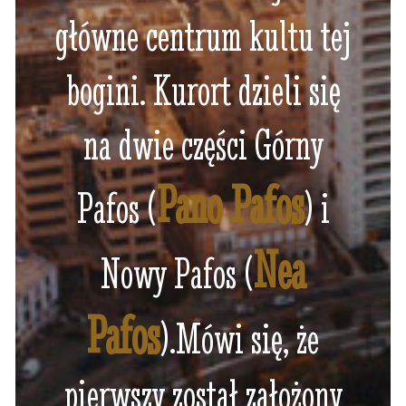
główne centrum kultu tej
bogini. Kurort dzieli się
na dwie części Górny
Pano Pafos
Pafos (
) i
Nea
Nowy Pafos (
Pafos
).Mówi się, że
pierwszy został założony