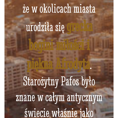
że w okolicach miasta
grecka
urodziła się
bogini miłości i
piękna Afrodyta
.
Starożytny Pafos było
znane w całym antycznym
świecie właśnie jako